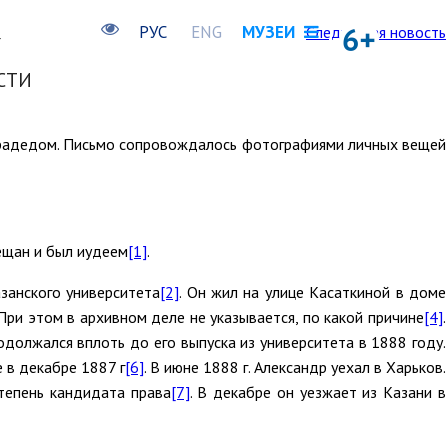
РУС
ENG
МУЗЕИ
Следующая новость
СТИ
 прадедом. Письмо сопровождалось фотографиями личных вещей
мещан и был иудеем
[1]
.
азанского университета
[2]
. Он жил на улице Касаткиной в доме
 При этом в архивном деле не указывается, по какой причине
[4]
.
одолжался вплоть до его выпуска из университета в 1888 году.
 в декабре 1887 г
[6]
. В июне 1888 г. Александр уехал в Харьков.
степень кандидата права
[7]
. В декабре он уезжает из Казани в