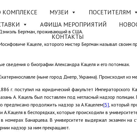
О КОМПЛЕКСЕ
МУЗЕИ
ПОСЕТИТЕЛЯМ
СТАВКИ
АФИША МЕРОПРИЯТИЙ
НОВО
 Дэниэль Бергман, проживающий в США.
КОНТАКТЫ
 Иосифовиче Кацеле, которого мистер Бергман называл своим
ые сведения о биографии Александра Кацеля и его потомках.
. Екатеринославле (ныне город Днепр, Украина). Происходил из 
1886 г. поступил на юридический факультет Императорского К
Казань А. Кацель был поставлен под негласный надзор полиции.
ло предписано продолжить надзор за А.Кацелем
[5]
, который пр
и А.Кацеля в беспорядках, которые происходили в университете
я в номерах Банарцева. В университете выдержал экзамен на 
бернии надзор за ним прекращают.