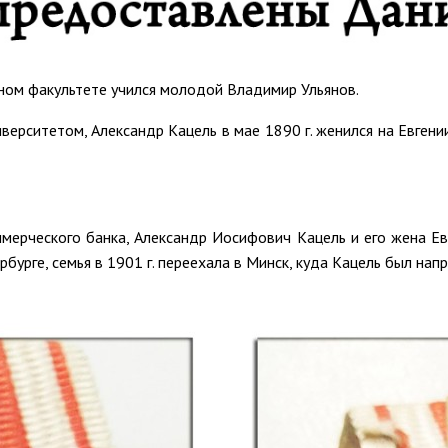
дном факультете учился молодой Владимир Ульянов.
рситетом, Александр Кацель в мае 1890 г. женился на Евгении 
ерческого банка, Александр Иосифович Кацель и его жена Ев
ербурге, семья в 1901 г. переехала в Минск, куда Кацель был н