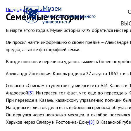
Предыдущая новость
Семейные истории
ВЫ
В марте этого года в Музей истории КФУ обратился мистер
Он просил найти информацию о своем предке – Александре
предка, а также фотографией семьи.
В ходе поисков и переписки удалось выявить более подробн
Александр Иосифович Кацель родился 27 августа 1862 г. в г
Согласно «Спискам студентов» университета А.И. Кацель в 
Андреевой
[3]
. Интересен тот факт, что еще до переезда в 
При переезде в Казань, казанскому управлению полиции бы
На одном из листов дела есть небольшая приписка об участи
Он вернулся через несколько месяцев, в октябре, поселилс
Харьков через Самару и Ростов-на-Дону
[8]
. В Казанской гу