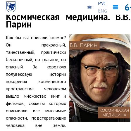
РУС
Предыдущая новость
Следующая новость
ENG
Космическая медицина. В.В.
Парин
Как бы вы описали космос?
Он прекрасный,
таинственный, практически
бесконечный, но главное, он
опасный. За короткую
полувековую истории
покорения космического
пространства человеком
вышло множество книг и
фильмов, сюжеты которых
описывали все мыслимые
опасности, подстерегающие
человека вне земли.