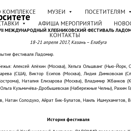
О КОМПЛЕКСЕ
МУЗЕИ
ПОСЕТИТЕЛЯМ
рситете
СТАВКИ
АФИША МЕРОПРИЯТИЙ
НОВО
II
МЕЖДУНАРОДНЫЙ ХЛЕБНИКОВСКИЙ ФЕСТИВАЛЬ ЛАДО
КОНТАКТЫ
18-21 апреля 2017, Казань – Елабуга
крытие фестиваля Ладомир.
ежья: Алексей Алёхин (Москва), Хельга Ольшванг (Нью-Йорк, 
арева (США), Виктор Есипов (Москва), Лидия Димковская (Сл
Кострома), Наталия Елизарова (Москва), Владимир Жбанков (
 Ольга Кузьмичёва-Дробышевская (Набережные Челны), Рахим Гай
ёв, Натан Солодухо, Айрат Бик-Булатов, Наиль Ишмухаметов, 
История фестиваля