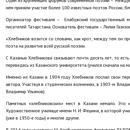
Один из крупнейших форумов современной поэзии – Междуна
нём приняли участие более 100 известных поэтов России, бл
Организатор фестиваля – Елабужский государственный му
писателей Татарстана. Основатель фестиваля – Лилия Газизо
«Хлебников возится со словами, как крот, между тем он 
поэта на развитие всей русской поэзии.
С Казанью Хлебникова связывают почти десять лет, то есть 
переведясь из Казанского университета (учился сначала на 
Именно из Казани в 1904 году Хлебников послал свои пер
автора. Участвуя в студенческих волнениях, в 1903-м Влад
Владимир Ульянов).
Памятных «хлебниковских» мест в Казани немало. Это и
Художественное училище имени Н. И. Фешина, в которой учи
(уже в 1950-е годы) и многие другие.
В 2014 году участники III Хлебниковского фестиваля ЛАДО