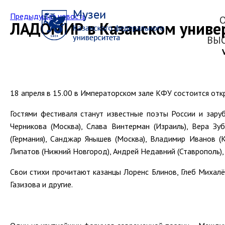
Предыдущая новость
ЛАДОМИР в Казанском униве
ВЫ
V
18 апреля в 15.00 в Императорском зале КФУ состоится от
Гостями фестиваля станут известные поэты России и заруб
Черникова (Москва), Слава Винтерман (Израиль), Вера Зуб
(Германия), Санджар Янышев (Москва), Владимир Иванов (
Липатов (Нижний Новгород), Андрей Недавний (Ставрополь),
Свои стихи прочитают казанцы Лоренс Блинов, Глеб Михал
Газизова и другие.