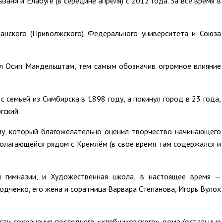
 и Елабуге (в середине апреля) с 2012 года. За всё время в
анского (Приволжского) Федерального университета и Союза
сал Осип Мандельштам, тем самым обозначив огромное влияние
с семьей из Симбирска в 1898 году, а покинул город в 23 года,
гский.
ому, который благожелательно оценил творчество начинающего
полагающейся рядом с Кремлём (в свое время там содержался и
й гимназии, и Художественная школа, в настоящее время —
одченко, его жена и соратница Варвара Степанова, Игорь Вулох
сти сохранения последнего «хлебниковского» дома (остальные