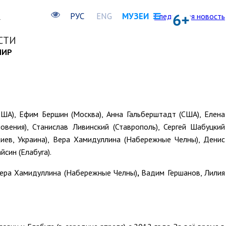
РУС
ENG
МУЗЕИ
Следующая новость
СТИ
МИР
США), Ефим Бершин (Москва), Анна Гальберштадт (США), Елена
овения), Станислав Ливинский (Ставрополь), Сергей Шабуцкий
Киев, Украина), Вера Хамидуллина (Набережные Челны), Денис
син (Елабуга).
Вера Хамидуллина (Набережные Челны)
,
Вадим Гершанов, Лилия