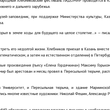
родный Хлебниковский фестиваль ЛАДОМИР проводится в Казани
ижнего и дальнего зарубежья.
зей-заповедник, при поддержке Министерства культуры, Каз
ва.
прорыл в земле ходы для будущего на целое столетие…» — пи
треть его недолгой жизни. Хлебников приехал в Казань вместе 
математическом, а затем на естественном отделении) в Петербур
вые произведения (пьесу «Елена Гордячкина») Максиму Горьк
имир был арестован и месяц провел в Пересыльной тюрьме, рас
 Университет, и Пересыльная тюрьма, и здание Мариинско
лись многие известные художники: Николай Фешин, Александр Р
МИР обратились к городским властям с письмом о необходимо