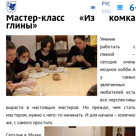
РУС
Предыдущая новость
Следующая новость
ENG
Мастер-класс «Из комка
глины»
Умение
работать с
глиной –
сегодня очень
модное хобби. А
у самых
увлеченных
любителей есть
все перспективы
вырасти в настоящих мастеров. Но прежде, чем стать
мастером, нужно с чего-то начинать. И для начала – конечно
же, с самого простого.
Сегодня в Музее