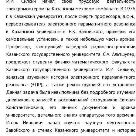
И.И. Силкин начал свою трудовую деятельность
электромонтером на Казанском меховом комбинате. В 1976
г. в Казанский университет, после смерти профессора, д.ф.н.,
первооткрывателя электронного парамагнитного резонанса
в Казанском университете Е.К. Завойского, привезли его
самодельные установки, а также небольшую часть архива.
Профессор, заведующий кафедрой радиоспектроскопии
Казанского государственного университета С.А. Альтшулер,
предложил студенту физико-математического факультета
Казанского государственного университета И.И. Силкину,
заняться изучением истории электронного парамагнитного
резонанса (ЭПР), а также реконструкцией его установок.
Данная задача была невыполнима без подробного изучения
дневниковых записей и воспоминаний сотрудников Евгения
Константиновича, его личных документов и архива
университета, детального знания аппаратуры того времени.
Игорь Иванович начал изучать научную деятельность
Завойского в стенах Казанского университета и историю