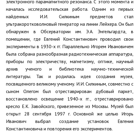
электронного парамагнитного резонанса. С этого момента и
началась исследовательская работа. Одним из первых
найденных И.И. Силкиным предметов стал
ультракоротковолновый генератор на линии Лейхера. Он был
обнаружен в Обсерватории им. Э.А. Энгельгардта, в
помещении, где Евгений Константинович проводил свои
эксперименты в 1930-х гг. Параллельно Игорем Ивановичем
была собрана разнообразная радиотехническая аппаратура,
приборы по электричеству, магнетизму, оптике, научный
архив ученого и библиотека научно-технической
литературы. Так и родилась идея создания музея,
посвященного великому ученому. И.И. Силкиным, совместно с
сыном Олегом был отреставрирован дубовый паркет,
восстановлено освещение 1940-х гг., отреставрировано
кресло Е.К. Завойского, привезенное из Москвы. Музей был
открыт 28 сентября 1997 г. Основной же целью Игорь
Иванович выбрал создание установок Евгения
Константиновича и повторения его экспериментов.