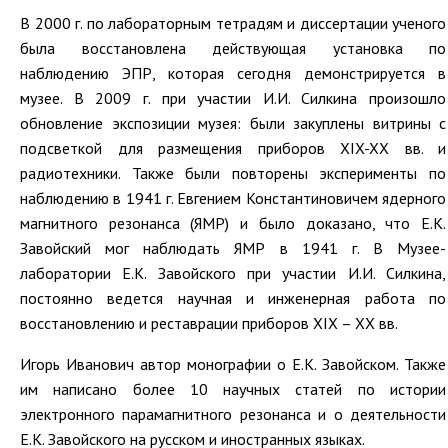
В 2000 г. по лабораторным тетрадям и диссертации ученого
была восстановлена действующая установка по
наблюдению ЭПР, которая сегодня демонстрируется в
музее. В 2009 г. при участии И.И. Силкина произошло
обновление экспозиции музея: были закуплены витрины с
подсветкой для размещения приборов XIX-XX вв. и
радиотехники. Также были повторены эксперименты по
наблюдению в 1941 г. Евгением Константиновичем ядерного
магнитного резонанса (ЯМР) и было доказано, что Е.К.
Завойский мог наблюдать ЯМР в 1941 г. В Музее-
лаборатории Е.К. Завойского при участии И.И. Силкина,
постоянно ведется научная и инженерная работа по
восстановлению и реставрации приборов XIX – ХХ вв.
Игорь Иванович автор монографии о Е.К. Завойском. Также
им написано более 10 научных статей по истории
электронного парамагнитного резонанса и о деятельности
Е.К. Завойского на русском и иностранных языках.